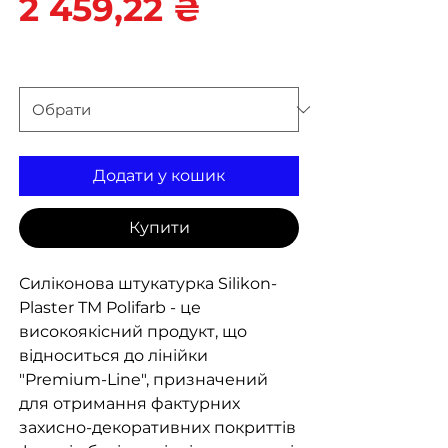
Ціна
2 459,22 ₴
вага
*
Додати у кошик
Купити
Силіконова штукатурка Silikon-
Plaster ТМ Polifarb - це
високоякісний продукт, що
відноситься до лінійки
"Premium-Line", призначений
для отримання фактурних
захисно-декоративних покриттів