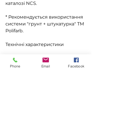
каталозі NCS.
* Рекомендується використання
системи "грунт + штукатурка" ТМ
Polifarb.
Технічні характеристики
Основа силіконова Температура
при нанесенні +5…+30
Phone
Email
Facebook
°CВитрата2–3 кг/м²Колір білий
(колірується)Ступінь
блискаматоваФасовка25 кг
Доставка
Доступна видача на складі для
Замовлення
самовивезення, а також доставка