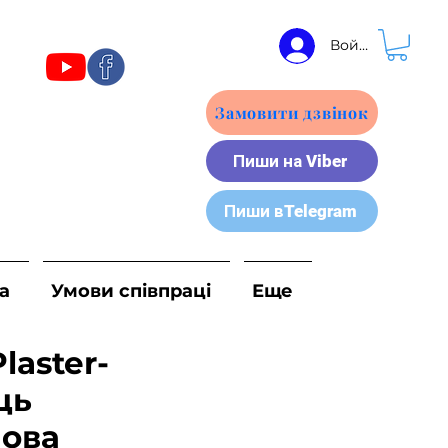
Войти
Замовити дзвінок
Пиши на Viber
Пиши вTelegram
а
Умови співпраці
Еще
Plaster-
ць
нова