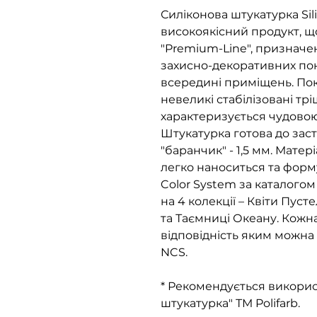
Силіконова штукатурка Silik
високоякісний продукт, що
"Premium-Line", признач
захисно-декоративних покр
всередині приміщень. По
невеликі стабілізовані трі
характеризується чудовою 
Штукатурка готова до зас
"баранчик" - 1,5 мм. Матер
легко наноситься та форм
Color System за каталогом 
на 4 колекції – Квіти Пуст
та Таємниці Океану. Кожна 
відповідність яким можна
NCS.
* Рекомендується викорис
штукатурка" ТМ Polifarb.