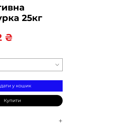
тивна
рка 25кг
Ціна
2 ₴
дати у кошик
Купити