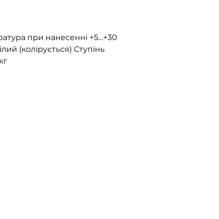
ратура при нанесенні +5…+30
ілий (колірується) Ступінь
кг