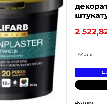
декора
штукату
2 522,8
вага
*
Обрати
До
Доставка