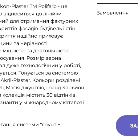
on-Plaster ТМ Polifarb - це
Доступна видача 
Замовлення
, а також доставк
 відноситься до лінійки
Експрес, САТ, Дел
ений для отримання фактурних
Для замовлення з
иттів фасадів будівель і стін
за номерами тел
криття надійно приховує
096-562-25-95
щини та нерівності,
066-058-71-36
міцністю та довговічністю.
093-189-38-06
тосування. Розмір зерна
іал дуже технологічний у роботі,
ується. Тонується за системою
Akril-Plaster. Кольори розділені
елі, Магія джунглів, Гранд Каньйон
колекція містить 30 відтінків,
 знайти у міжнародному каталозі
тання системи "грунт +
ЗА