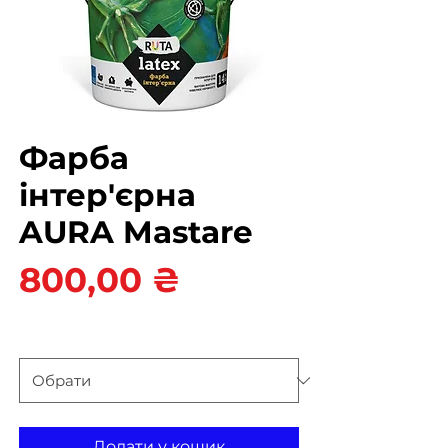
Фарба
інтер'єрна
AURA Mastare
Ціна
800,00 ₴
вага
*
Додати у кошик