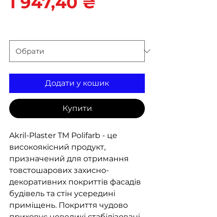
Ціна
1 947,40 ₴
вага
*
Додати у кошик
Купити
Akril-Plaster ТМ Polifarb - це
високоякісний продукт,
призначений для отримання
товстошарових захисно-
декоративних покриттів фасадів
будівель та стін усередині
приміщень. Покриття чудово
приховує невеликі стабілізовані