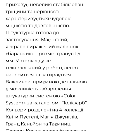
приховує невеликі стабілізовані
тріщини та нерівності,
характеризується чудовою
міцністю та довговічністю.
Штукатурка готова до
застосування. Має чіткий,
яскраво виражений малюнок –
«баранчик» – розмір гранул 1,5
мм. Матеріал дуже
технологічний у роботі, легко
наноситься та затирається.
Важливою приємною детальною
є можливість забарвлення
штукатурки системою «Color
System» за каталогом "Поліфарб".
Кольори розділені на 4 колекції –
Квіти Пустелі, Магія Джунглів,
Гранд Каньйон та Таємниці
Океану. Кожна колекція включає