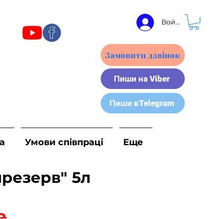
Войти
Замовити дзвінок
Пиши на Viber
Пиши вTelegram
а
Умови співпраці
Еще
мрезерв" 5л
Ціна