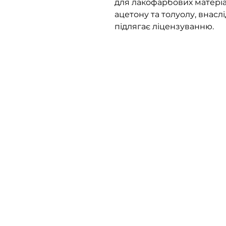
для лакофарбових матеріа
ацетону та толуолу, внасл
підлягає ліцензуванню.