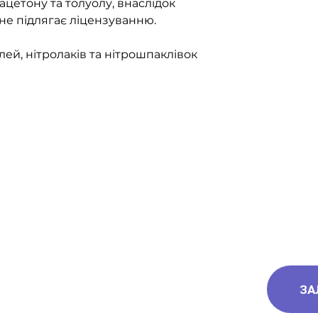
ацетону та толуолу, внаслідок
не підлягає ліцензуванню.
ей, нітролаків та нітрошпаклівок
ЗА