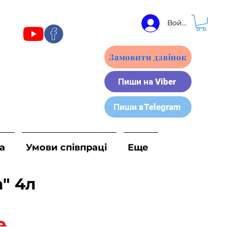
Войти
Замовити дзвінок
Пиши на Viber
Пиши вTelegram
а
Умови співпраці
Еще
" 4л
Ціна