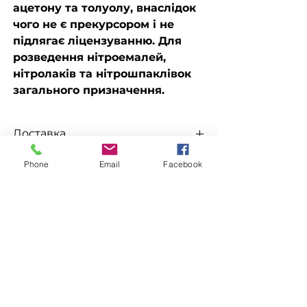
ацетону та толуолу, внаслідок
чого не є прекурсором і не
підлягає ліцензуванню. Для
розведення нітроемалей,
нітролаків та нітрошпаклівок
загального призначення.
Доставка
Доступна видача на складі для
Phone
Email
Facebook
Замовлення
самовивезення
, а також доставка
Новою поштою, Міст Експрес, САТ,
Для замовлення зв'яжіться з
Делівері, Рабен.
менеджером за номерами
телефонів
ЗАЛИШИТИ ЗАЯВКУ
096-562-25-95
066-058-71-36
093-189-38-06
Супутні товари