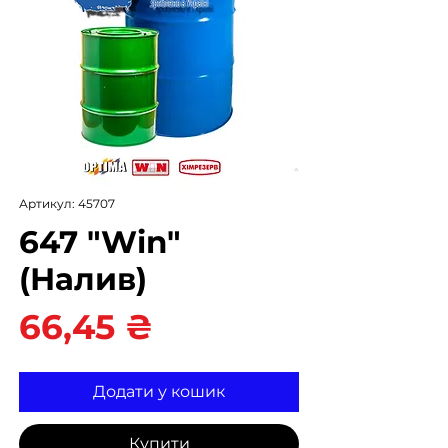
Артикул: 45707
647 "Win"
(Налив)
Ціна
66,45 ₴
Додати у кошик
Купити