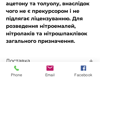
ацетону та толуолу, внаслідок
чого не є прекурсором і не
підлягає ліцензуванню. Для
розведення нітроемалей,
нітролаків та нітрошпаклівок
загального призначення.
Доставка
Доступна видача на складі для
Phone
Email
Facebook
Замовлення
самовивезення, а також доставка
Новою поштою, Міст Експрес, САТ,
Для замовлення зв'яжіться з
Делівері, Рабен.
менеджером
за номерами телефонів
ЗАЛИШИТИ ЗАЯВКУ
096-562-25-95
066-058-71-36
093-189-38-06
Супутні товари