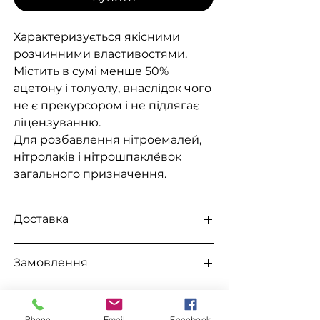
Характеризується якісними
розчинними властивостями.
Містить в сумі менше 50%
ацетону і толуолу, внаслідок чого
не є прекурсором і не підлягає
ліцензуванню.
Для розбавлення нітроемалей,
нітролаків і нітрошпаклёвок
загального призначення.
Доставка
Доступна видача на складі для
Замовлення
самовивезення
, а також доставка
Новою поштою, Міст Експрес, САТ,
Для замовлення зв'яжіться з
Делівері, Рабен.
менеджером
Phone
Email
Facebook