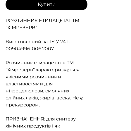
Купити
РОЗЧИННИК ЕТИЛАЦЕТАТ ТМ
"ХІМРЕЗЕРВ"
Виготовлений за ТУ У 24.1-
00904996-006:2007
Розчинник етилацетатів ТМ
"Хімрезерв" характеризується
якісними розчинними
властивостями для
нітроцелюлози, смоляних
олійних лаків, жирів, воску. Не є
прекурсором.
ПРИЗНАЧЕННЯ: для синтезу
хімічних продуктів і як