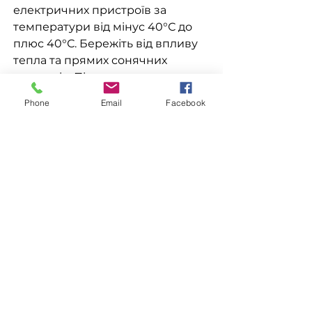
електричних пристроїв за
температури від мінус 40°С до
плюс 40°С. Бережіть від впливу
тепла та прямих сонячних
променів. Після використання за
призначенням пляшки з-під
Phone
Email
Facebook
етилацетату повинні бути
щільно закриті
закупорювальними засобами та
відправкою на побутове
звалище.
СКЛАД: етиловий ефір оцтової
кислоти.
ЗАЛИШИТИ ЗАЯВКУ