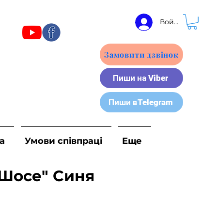
Войти
Замовити дзвінок
Пиши на Viber
Пиши вTelegram
а
Умови співпраці
Еще
"Шосе" Синя