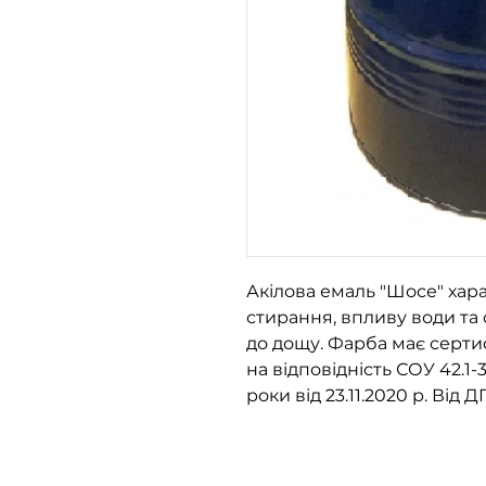
Акілова емаль "Шосе" хара
стирання, впливу води та
до дощу. Фарба має серти
на відповідність СОУ 42.1-
роки від 23.11.2020 р. Від