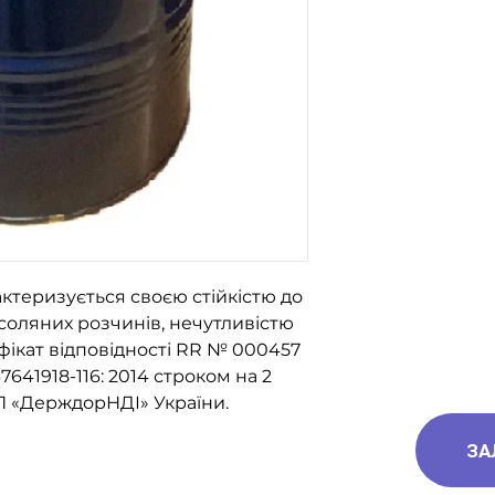
096-562-25-9
066-058-71-3
093-189-38-0
ктеризується своєю стійкістю до
 соляних розчинів, нечутливістю
фікат відповідності RR № 000457
37641918-116: 2014 строком на 2
 ДП «ДерждорНДІ» України.
ЗА