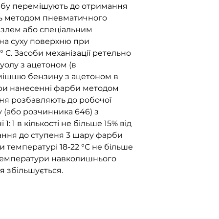
рбу перемішують до отримання
ть методом пневматичного
нзлем або спеціальним
на суху поверхню при
 ° С. Засоби механізації ретельно
олу з ацетоном (в
сумішшю бензину з ацетоном в
При нанесенні фарби методом
я розбавляють до робочої
 (або розчинника 646) з
: 1 в кількості не більше 15% від
хання до ступеня 3 шару фарби
 температурі 18-22 °С не більше
 температури навколишнього
я збільшується.