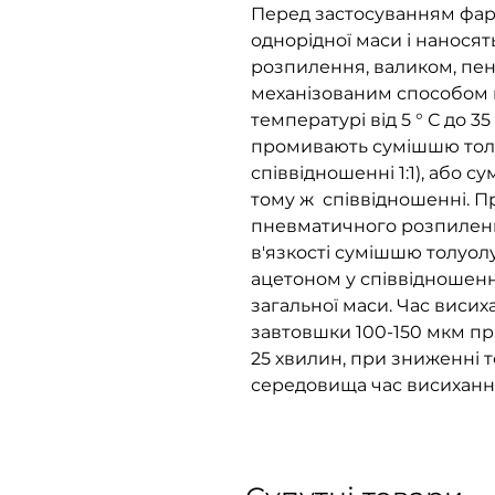
Перед застосуванням фа
однорідної маси і нанося
розпилення, валиком, пе
механізованим способом 
температурі від 5 ° С до 35
промивають сумішшю толу
співвідношенні 1:1), або 
тому ж співвідношенні. 
пневматичного розпиленн
в'язкості сумішшю толуолу
ацетоном у співвідношенні 1
загальної маси. Час виси
завтовшки 100-150 мкм при
25 хвилин, при зниженні
середовища час висиханн