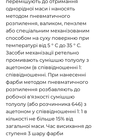
перемішують до отримання
однорідної маси і наносять
методом пневматичного
розпилення, валиком, пензлем
або спеціальним механізованим
способом на суху поверхню при
температурі від 5 ° С до 35 ° С.
Засоби механізації ретельно
промивають сумішшю толуолу з
ацетоном (в співвідношенні 1:
співвідношенні. При нанесенні
фарби методом пневматичного
розпилення розбавляють до
робочої в'язкості сумішшю
толуолу (або розчинника 646) з
ацетоном у співвідношенні 1: 1 в
кількості не більше 15% від
загальної маси. Час висихання до
ступеня 3 шару фарби