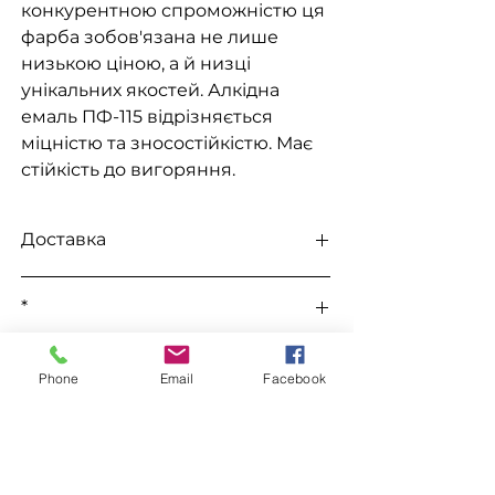
конкурентною спроможністю ця
фарба зобов'язана не лише
низькою ціною, а й низці
унікальних якостей. Алкідна
емаль ПФ-115 відрізняється
міцністю та зносостійкістю. Має
стійкість до вигоряння.
Доставка
Доступна видача на складі для
*
самовивезення
, а також доставка
Новою поштою, Міст Експрес, САТ,
Усі ціни уточнюються під час
Делівері, Рабен.
До цього товару підходить
замовлення у телефонному режимі.
Phone
Email
Facebook
Уайт Спірит "WIN"
Замовлення
Уайт Спірит "Хімрезерв"
Грунтовка ГФ-021
Для замовлення зв'яжіться з