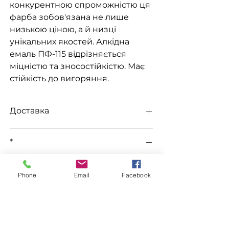
конкурентною спроможністю ця
фарба зобов'язана не лише
низькою ціною, а й низці
унікальних якостей. Алкідна
емаль ПФ-115 відрізняється
міцністю та зносостійкістю. Має
стійкість до вигоряння.
Доставка
Доступна видача на складі для
*
самовивезення
, а також доставка
Новою поштою, Міст Експрес, САТ,
Усі ціни уточнюються під час
Делівері, Рабен.
До цього товару підходить
замовлення у телефонному режимі.
Phone
Email
Facebook
Уайт Спірит "WIN"
Замовлення
Уайт Спірит "Хімрезерв"
Грунтовка ГФ-021
Для замовлення зв'яжіться з