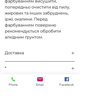
фарбуванням висушити,
попередньо очистити від пилу,
жирових та інших забруднень,
іржі, окалини. Перед
фарбуванням поверхню
рекомендується обробити
алкідним ґрунтом.
Доставка
Доступна видача на складі для
*
самовивезення
, а також доставка
Новою поштою, Міст Експрес, САТ,
Усі ціни уточнюються під час
Делівері, Рабен.
До цього товару підходить
замовлення у телефонному режимі.
Phone
Email
Facebook
Уайт Спірит "WIN"
Замовлення
Уайт Спірит "Химрезерв"
Грунтовка ГФ-021
Для замовлення зв'яжіться з