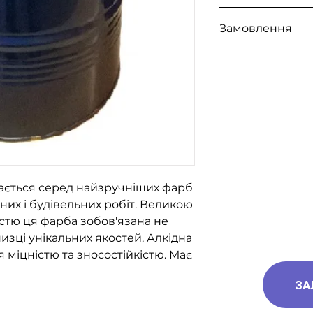
Уайт Спірит "WIN"
Замовлення
Уайт Спірит "Хімр
Грунтовка ГФ-021
Для замовлення з
за номерами тел
096-562-25-95
066-058-71-36
093-189-38-06
ається серед найзручніших фарб
них і будівельних робіт. Великою
тю ця фарба зобов'язана не
изці унікальних якостей. Алкідна
я міцністю та зносостійкістю. Має
ЗА