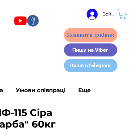
Войти
Замовити дзвінок
Пиши на Viber
Пиши вTelegram
а
Умови співпраці
Еще
Ф-115 Сіра
арба" 60кг