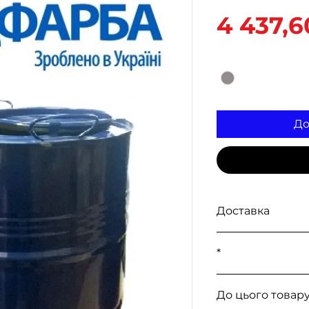
4 437,6
Колір
*
До
Доставка
Доступна видача 
*
, а також доставк
Експрес, САТ, Дел
Усі ціни уточнюю
До цього товару
телефонному реж