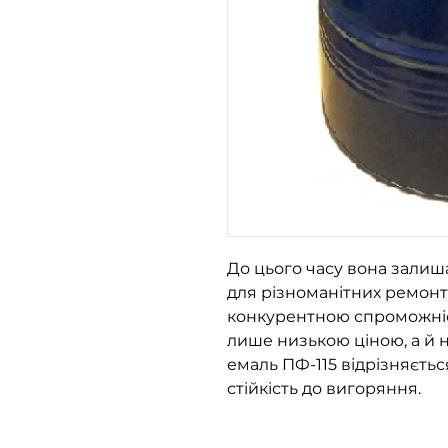
До цього часу вона залиш
для різноманітних ремонт
конкурентною спроможніс
лише низькою ціною, а й н
емаль ПФ-115 відрізняєтьс
стійкість до вигоряння.