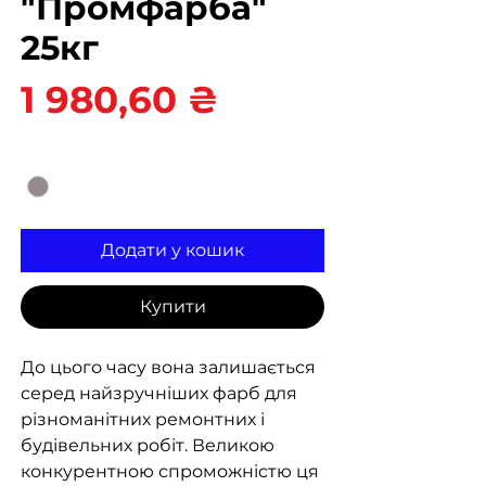
"Промфарба"
25кг
Ціна
1 980,60 ₴
Колір
*
Додати у кошик
Купити
До цього часу вона залишається
серед найзручніших фарб для
різноманітних ремонтних і
будівельних робіт. Великою
конкурентною спроможністю ця