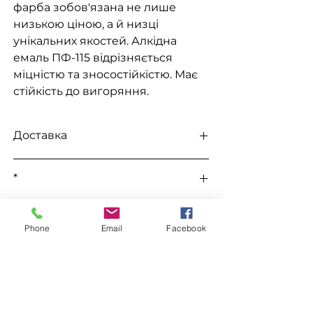
фарба зобов'язана не лише
низькою ціною, а й низці
унікальних якостей. Алкідна
емаль ПФ-115 відрізняється
міцністю та зносостійкістю. Має
стійкість до вигоряння.
Доставка
Доступна видача на складі для
*
самовивезення
, а також доставка
Новою поштою, Міст Експрес, САТ,
Усі ціни уточнюються під час
Делівері, Рабен.
До цього товару підходить
замовлення у телефонному режимі.
Phone
Email
Facebook
Уайт Спірит "WIN"
Замовлення
Уайт Спірит "Хімрезерв"
Грунтовка ГФ-021
Для замовлення зв'яжіться з
менеджером