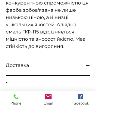
конкурентною спроможністю ця
фарба зобов'язана не лише
низькою ціною, а й низці
унікальних якостей. Алкідна
емаль ПФ-115 відрізняється
міцністю та зносостійкістю. Має
стійкість до вигоряння.
Доставка
Доступна видача на складі для
*
самовивезення, а також доставка
Новою поштою, Міст Експрес, САТ,
Усі ціни уточнюються під час
Делівері, Рабен.
До цього товару підходить
замовлення у телефонному режимі.
Phone
Email
Facebook
Уайт Спірит "WIN"
Замовлення
Уайт Спірит "Хімрезерв"
Грунтовка ГФ-021
Для замовлення зв'яжіться з