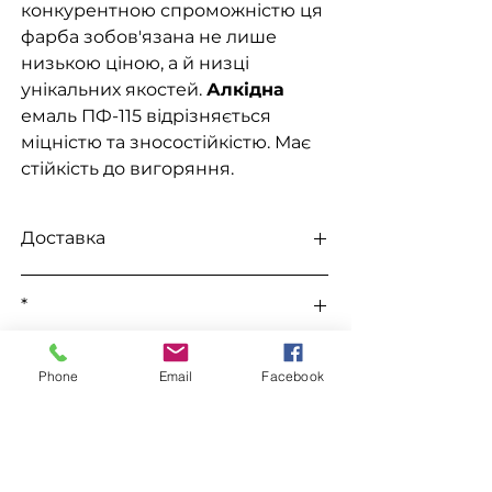
конкурентною спроможністю ця
фарба зобов'язана не лише
низькою ціною, а й низці
унікальних якостей.
Алкідна
емаль ПФ-115 відрізняється
міцністю та зносостійкістю. Має
стійкість до вигоряння.
Доставка
Доступна видача на складі для
*
самовивезення, а також доставка
Новою поштою, Міст Експрес, САТ,
Усі ціни уточнюються під час
Делівері, Рабен.
До цього товару підходить
замовлення в телефонному режимі.
Phone
Email
Facebook
Уайт-Спірит "WIN"
Замовлення
Уайт-Спірит "Хімрезерв"
Грунтівка ГФ-021
Для замовлення зв'яжіться з