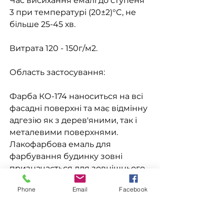
Час висихання емалі до ступеня
3 при температурі (20±2)°C, не
більше 25-45 хв.
Витрата 120 - 150г/м2.
Область застосування:
Фарба КО-174 наноситься на всі
фасадні поверхні та має відмінну
адгезію як з дерев'яними, так і
металевими поверхнями.
Лакофарбова емаль для
фарбування будинку зовні
призначається для зовнішнього
фарбування фасаду з метою
Phone
Email
Facebook
оздоблення та захисту від
впливу навколишнього
середовища, а також