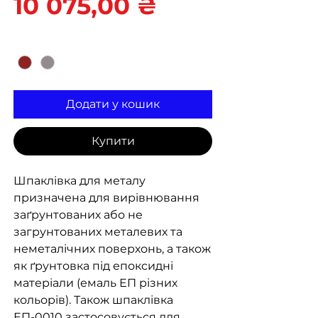
Ціна
10 075,00 ₴
Колір
*
Додати у кошик
Купити
Шпаклівка для металу
призначена для вирівнювання
заґрунтованих або не
загрунтованих металевих та
неметалічних поверхонь, а також
як ґрунтовка під епоксидні
матеріали (емаль ЕП різних
кольорів). Також шпаклівка
ЕП-0010 застосовується для