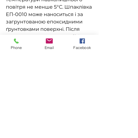
повітря не менше 5°С. Шпаклівка
ЕП-0010 може наноситься і за
загрунтованою епоксидними
ґрунтовками поверхні. Після
повного висихання шару (24
години при температурі 20 °С)
Phone
Email
Facebook
поверхня шпаклівки шліфується
водостійким наждачним
папером №4-6 з водою, після
чого наносяться наступні шари
шпаклівки або інших
лакофарбових матеріалів. При
використанні в якості ґрунтовки
шпаклівка розбавляється до
в'язкості, що дозволяє наносити
її пневморозпорошенням (18-20
° С за віскозиметром ВЗ-4). Для
розведення шпаклівок та