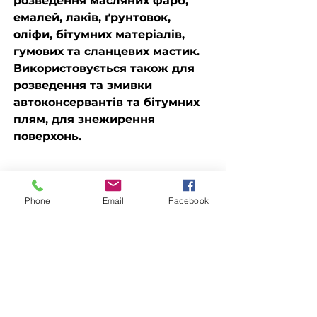
розведення масляних фарб,
емалей, лаків, ґрунтовок,
оліфи, бітумних матеріалів,
гумових та сланцевих мастик.
Використовується також для
розведення та змивки
автоконсервантів та бітумних
плям, для знежирення
поверхонь.
Доставка
Phone
Email
Facebook
Доступна видача на складі для
Замовлення
самовивезення
, а також доставка
Новою поштою, Міст Експрес, САТ,
Для замовлення зв'яжіться з
Делівері, Рабен.
менеджером за номерами
телефонів
ЗАЛИШИТИ ЗАЯВКУ
096-562-25-95
066-058-71-36