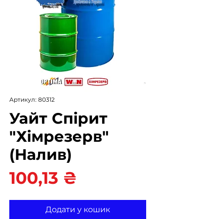
Артикул: 80312
Уайт Спірит
"Хімрезерв"
(Налив)
Ціна
100,13 ₴
Додати у кошик