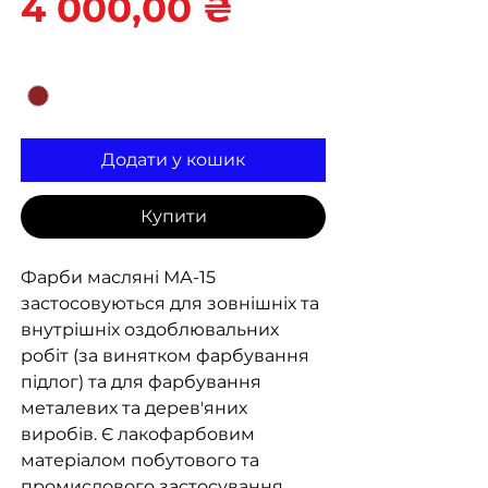
Ціна
4 000,00 ₴
Колір
*
Додати у кошик
Купити
Фарби масляні МА-15
застосовуються для зовнішніх та
внутрішніх оздоблювальних
робіт (за винятком фарбування
підлог) та для фарбування
металевих та дерев'яних
виробів. Є лакофарбовим
матеріалом побутового та
промислового застосування,