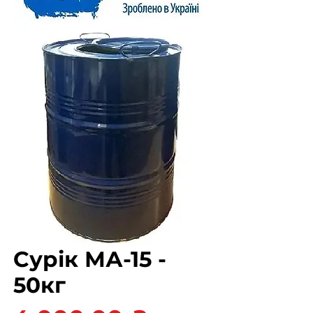
Сурік МА-15 -
50кг