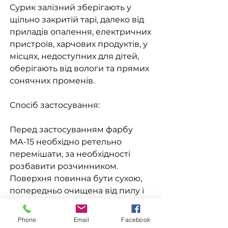
Сурик залізний зберігають у
щільно закритій тарі, далеко від
приладів опалення, електричних
пристроїв, харчових продуктів, у
місцях, недоступних для дітей,
оберігають від вологи та прямих
сонячних променів.
Спосіб застосування:
Перед застосуванням фарбу
МА-15 необхідно ретельно
перемішати, за необхідності
розбавити розчинником.
Поверхня повинна бути сухою,
попередньо очищена від пилу і
старої фарби, що відшарувалася,
видаляють старе покриття, що
Phone
Email
Facebook
не міцно тримається, і