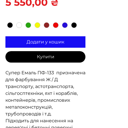
Ціна
5 550,00 ₴
Колір
*
Додати у кошик
Купити
Супер Емаль ПФ-133
призначена
для фарбування Ж / Д
транспорту, астотранспорта,
сільгосптехніки, яхт і кораблів,
контейнерів, промислових
металоконструкцій,
трубопроводів і т.д.
Підходить для нанесення на
дерев'яні і бетонні поверхні.