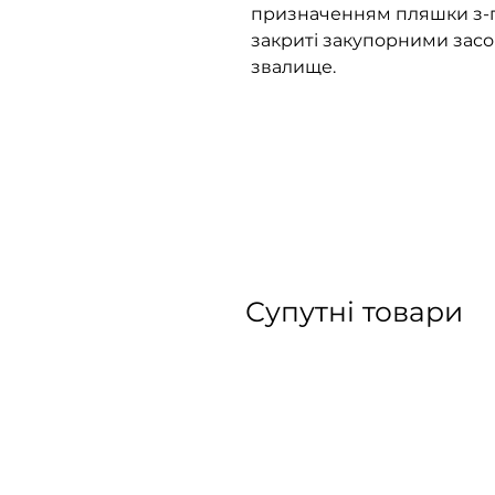
призначенням пляшки з-п
закриті закупорними засо
звалище.
Супутні товари