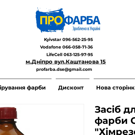
Kyivstar 096-562-25-95
Vodafone 066-058-71-36
LifeCell 063-125-97-95
м.Дніпро вул.Каштанова 15
profarba.dse@gmail.com
ірування фарби
Дисконт
Нова сторінк
Засіб д
фарби 
"Хімрез