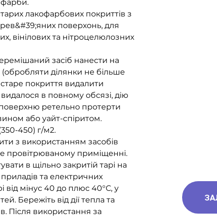
 фарби.
063-189-38-06
старих лакофарбових покриттів з
ерев&#39;яних поверхонь, для
их, вінілових та нітроцелюлозних
еремішаний засіб нанести на
 (обробляти ділянки не більше
я старе покриття видалити
видалося в повному обсязі, дію
 поверхню ретельно протерти
ином або уайт-спіритом.
350-450) г/м2.
ити з використанням засобів
бре провітрюваному приміщенні.
увати в щільно закритій тарі на
 приладів та електричних
 від мінус 40 до плюс 40°С, у
ЗА
ей. Бережіть від дії тепла та
. Після використання за