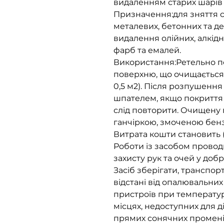
видаленням старих шарів
Призначення:
для зняття 
металевих, бетонних та д
видалення олійних, алкідн
фарб та емалей.
Використання:
Ретельно п
поверхню, що очищається
0,5 м2). Після розпушенн
шпателем, якщо покриття 
слід повторити. Очищену
ганчіркою, змоченою бенз
Витрата кошти становить (
Роботи із засобом провод
захисту рук та очей у до
Засіб зберігати, транспорт
відстані від опалювальних
пристроїв при температурі
місцях, недоступних для діт
прямих сонячних променів