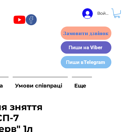
Войти
Замовити дзвінок
Пиши на Viber
Пиши вTelegram
а
Умови співпраці
Еще
ля зняття
СП-7
ерв" 1л