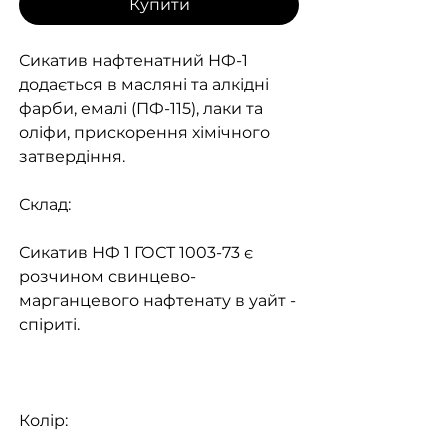
Купити
Сикатив нафтенатний НФ-1
додається в масляні та алкідні
фарби, емалі (ПФ-115), лаки та
оліфи, прискорення хімічного
затвердіння.
Склад:
Сикатив НФ 1 ГОСТ 1003-73 є
розчином свинцево-
марганцевого нафтенату в уайт -
спіриті.
Колір: