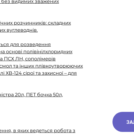
 без видимих ​​зважених
ічних розчинників: складних
их вуглеводнів.
ться для розведення
на основі полівінілхлоридних
а ПСХ ЛН, сополімерів
 смол та інших плівкоутворюючих
 ХВ-124 сірої та захисної – для
істра 20л, ПЕТ бочка 50л,
ЗА
ння, в яких ведеться робота з