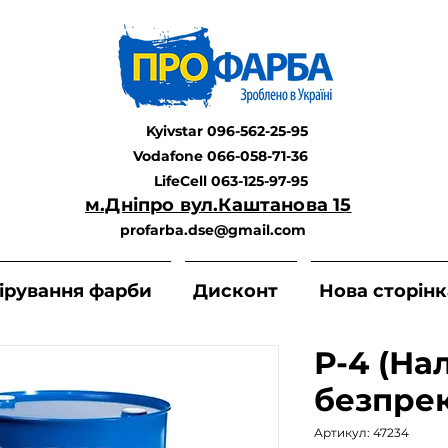
Kyivstar 096-562-25-95
Vodafone 066-058-71-36
LifeCell 063-125-97-95
м.Дніпро вул.Каштанова 15
profarba.dse@gmail.com
ірування фарби
Дисконт
Нова сторінк
Р-4 (На
безпре
Артикул: 47234