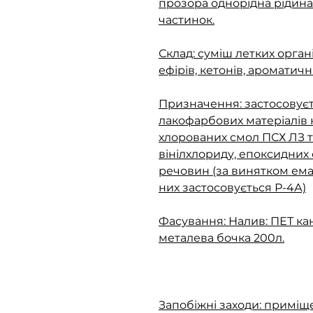
прозора однорідна рідина
частинок.
Склад: суміш летких орган
ефірів, кетонів, ароматичн
Призначення: застосовує
лакофарбових матеріалів 
хлорованих смол ПСХ ЛЗ т
вінілхлориду, епоксидних
речовин (за винятком емалі
них застосовується Р-4А)
Фасування: Налив: ПЕТ кан
металева бочка 200л.
Запобіжні заходи: приміще