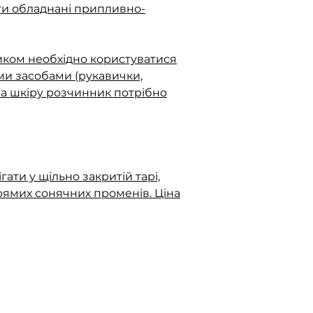
ти обладнані припливно-
иком необхідно користуватися
ми засобами (рукавички,
на шкіру розчинник потрібно
ати у щільно закритій тарі,
прямих сонячних променів. Ціна