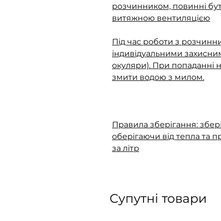
розчинником, повинні бу
витяжною вентиляцією
Під час роботи з розчинн
індивідуальними захисни
окуляри). При попаданні 
змити водою з милом.
Правила зберігання: зберіг
оберігаючи від тепла та 
за літр
Супутні товари