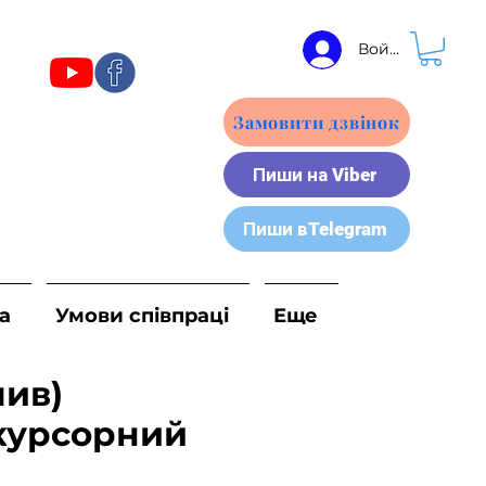
Войти
Замовити дзвінок
Пиши на Viber
Пиши вTelegram
а
Умови співпраці
Еще
лив)
курсорний