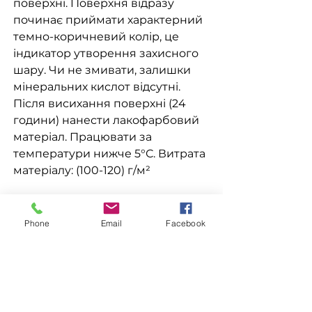
поверхні. Поверхня відразу
починає приймати характерний
темно-коричневий колір, це
індикатор утворення захисного
шару. Чи не змивати, залишки
мінеральних кислот відсутні.
Після висихання поверхні (24
години) нанести лакофарбовий
матеріал. Працювати за
температури нижче 5°С. Витрата
матеріалу: (100-120) г/м²
Доставка
Phone
Email
Facebook
Доступна видача на складі для
Замовлення
самовивезення
, а також доставка
Новою поштою, Міст Експрес, САТ,
Для замовлення зв'яжіться з
Делівері, Рабен.
менеджером за номерами