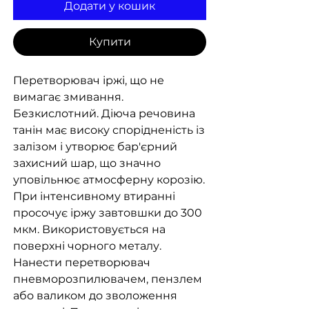
Додати у кошик
Купити
Перетворювач іржі, що не
вимагає змивання.
Безкислотний. Діюча речовина
танін має високу спорідненість із
залізом і утворює бар'єрний
захисний шар, що значно
уповільнює атмосферну корозію.
При інтенсивному втиранні
просочує іржу завтовшки до 300
мкм. Використовується на
поверхні чорного металу.
Нанести перетворювач
пневморозпилювачем, пензлем
або валиком до зволоження