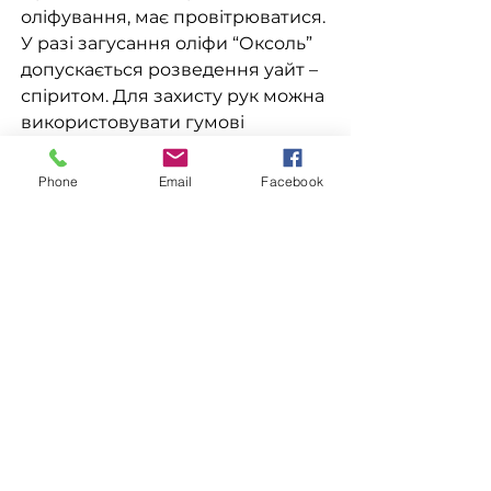
оліфування, має провітрюватися.
У разі загусання оліфи “Оксоль”
допускається розведення уайт –
спіритом. Для захисту рук можна
використовувати гумові
рукавички. Стережіться
попадання в очі. При попаданні
Phone
Email
Facebook
оліфи "Оксоль" на відкриті
частини тіла витерти.
Доставка
Доступна видача на складі для
Замовлення
самовивезення
, а також доставка
Новою поштою, Міст Експрес, САТ,
Для замовлення зв'яжіться з
Делівері, Рабен.
менеджером
за номерами телефонів
ЗАЛИШИТИ ЗАЯВКУ
096-562-25-95