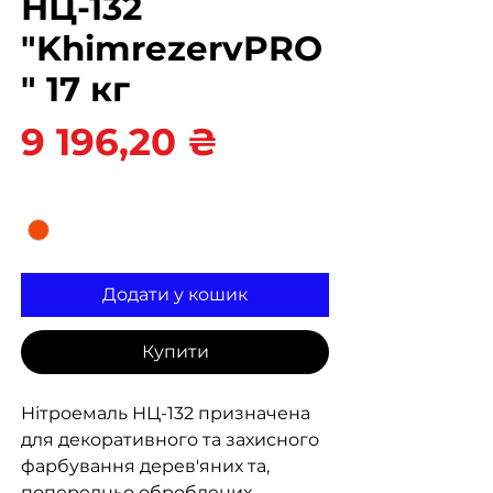
НЦ-132
"KhimrezervPRO
" 17 кг
Ціна
9 196,20 ₴
Колір
*
Додати у кошик
Купити
Нітроемаль НЦ-132 призначена
для декоративного та захисного
фарбування дерев'яних та,
попередньо оброблених,