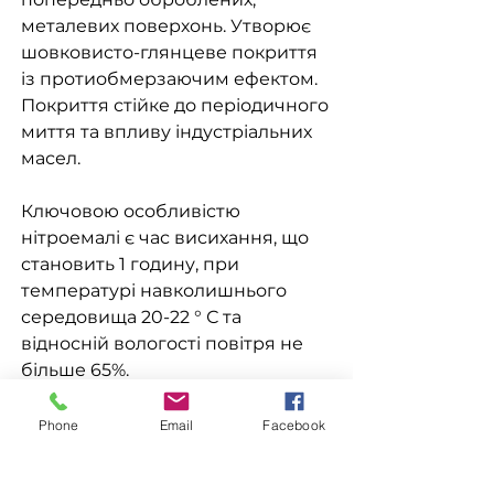
металевих поверхонь. Утворює
шовковисто-глянцеве покриття
із протиобмерзаючим ефектом.
Покриття стійке до періодичного
миття та впливу індустріальних
масел.
Ключовою особливістю
нітроемалі є час висихання, що
становить 1 годину, при
температурі навколишнього
середовища 20-22 ° С та
відносній вологості повітря не
більше 65%.
Phone
Email
Facebook
Доставка
Доступна видача на складі для