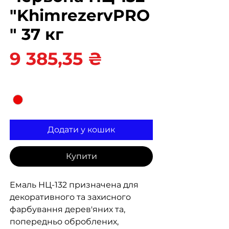
"KhimrezervPRO
" 37 кг
Ціна
9 385,35 ₴
Колір
*
Додати у кошик
Купити
Емаль НЦ-132 призначена для
декоративного та захисного
фарбування дерев'яних та,
попередньо оброблених,