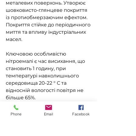
металевих поверхонь. Утворює
шовковисто-глянцеве покриття
із протиобмерзаючим ефектом.
Покриття стійке до періодичного
миття та впливу індустріальних
масел.
Ключовою особливістю
нітроемалі є час висихання, що
становить 1 годину, при
температурі навколишнього
середовища 20-22 ° С та
відносній вологості повітря не
більше 65%.
Phone
Email
Facebook
Доставка
Доступна видача на складі для
Замовлення