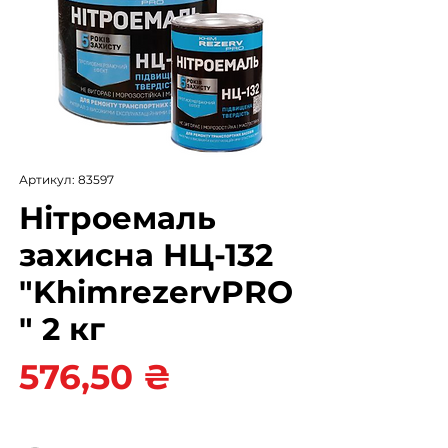
Артикул: 83597
Нітроемаль
захисна НЦ-132
"KhimrezervPRO
" 2 кг
Ціна
576,50 ₴
Колір
*