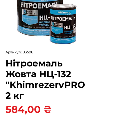
Артикул: 83596
Нітроемаль
Жовта НЦ-132
"KhimrezervPRO
2 кг
Ціна
584,00 ₴
Колір
*