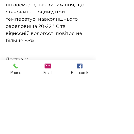
нітроемалі є час висихання, що
становить 1 годину, при
температурі навколишнього
середовища 20-22 ° С та
відносній вологості повітря не
більше 65%.
Доставка
Доступна видача на складі для
Phone
Email
Facebook
Замовлення
самовивезення
, а також доставка
Новою поштою, Міст Експрес, САТ,
Для замовлення зв'яжіться з
Делівері, Рабен.
менеджером
за номерами телефонів
ЗАЛИШИТИ ЗАЯВКУ
096-562-25-95
066-058-71-36
093-189-38-06
Супутні товари