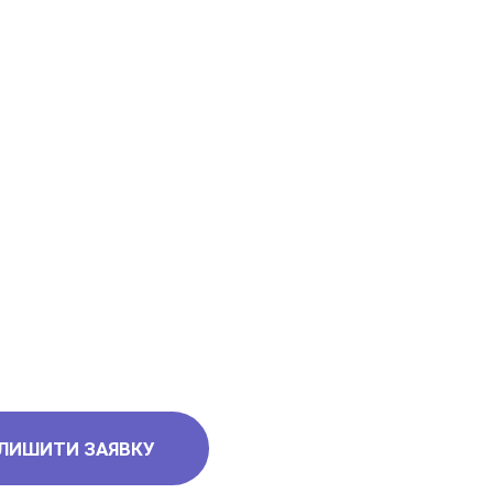
а
Новою поштою, Міст
івері, Рабен.
ЛИШИТИ ЗАЯВКУ