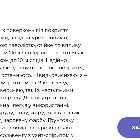
, а також доставк
Експрес, САТ, Дел
х поверхонь під покриття
ми, алкідно-уретановими).
ою твердістю, стійке до впливу
логи.Може використовуватися як
ом до 10 місяців. Надійно
 у складі комплексного покриття,
 останнього. Швидковисихаюча –
витрати емалі. Забезпечує
оверхнею, так і з наступними
еріалу. Для внутрішніх і
ьна і легка у використанні.
ду, пилу, жиру, іржі та інших
дшаровану фарбу. Грунтовку
ЗА
ри необхідності розбавляють
ольвенту з уайт-спіритом у