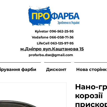
Kyivstar 096-562-25-95
Vodafone 066-058-71-36
LifeCell 063-125-97-95
м.Дніпро вул.Каштанова 15
profarba.dse@gmail.com
ірування фарби
Дисконт
Нова сторінк
Нано-гр
корозії
приско