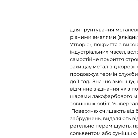
Для грунтування металеви
різними емалями (алкідни
Утворює покриття з висок
індустріальних масел, во
самостійне покриття строк
захищає метал від корозії
продовжує термін служби
до 1 год. Значно зменшує 
відмінне з'єднання як з п
шарами лакофарбового мат
зовнішніх робіт. Універсал
Поверхню очищають від бру
забруднень, видаляють ві
ретельно перемішують, п
сольвентом або сумішшю с