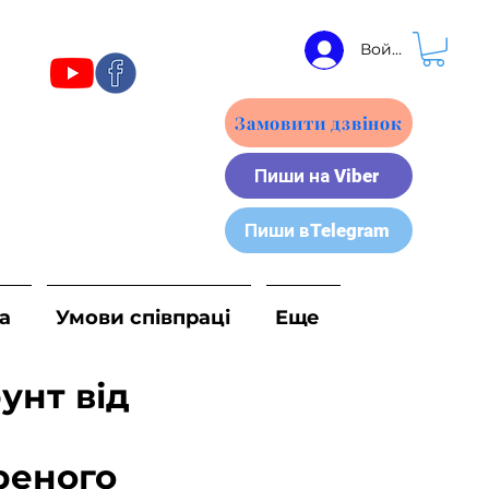
Войти
Замовити дзвінок
Пиши на Viber
Пиши вTelegram
а
Умови співпраці
Еще
унт від
реного