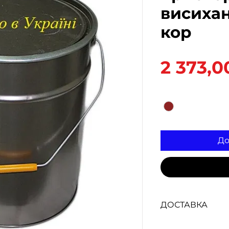
висихан
кор
2 373,0
Колір
*
До
ДОСТАВКА
Доступна видача 