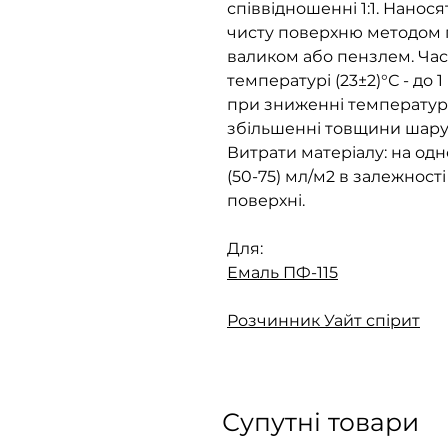
співвідношенні 1:1. Нанося
чисту поверхню методом 
валиком або пензлем. Ча
температурі (23±2)°С - до 
при зниженні температу
збільшенні товщини шару,
Витрати матеріалу: на од
(50-75) мл/м2 в залежності
поверхні.
Для:
Емаль ПФ-115
Розчинник Уайт спірит
Супутні товари