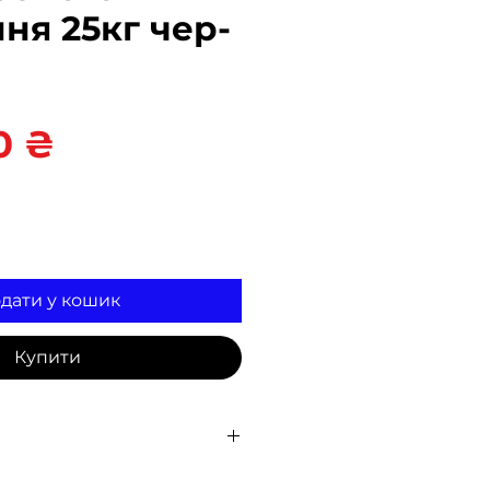
ня 25кг чер-
Ціна
0 ₴
дати у кошик
Купити
на складі для
самовивезення