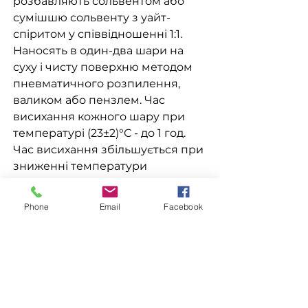
розбавляють сольвентом або
сумішшю сольвенту з уайт-
спіритом у співвідношенні 1:1.
Наносять в один-два шари на
суху і чисту поверхню методом
пневматичного розпилення,
валиком або пензлем. Час
висихання кожного шару при
температурі (23±2)°С - до 1 год.
Час висихання збільшується при
зниженні температури
навколишнього середовища,
збільшенні товщини шару,
Phone
Email
Facebook
підвищенні вологості повітря.
Витрати матеріалу: на
одношарове покриття складають
(50-75) мл/м2 в залежності від
методу нанесення і типу
поверхні. Для:
Эмаль ПФ-115