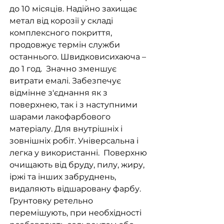
до 10 місяців. Надійно захищає
метал від корозії у складі
комплексного покриття,
продовжує термін служби
останнього. Швидковисихаюча –
до 1 год. Значно зменшує
витрати емалі. Забезпечує
відмінне з'єднання як з
поверхнею, так і з наступними
шарами лакофарбового
матеріалу. Для внутрішніх і
зовнішніх робіт. Універсальна і
легка у використанні. Поверхню
очищають від бруду, пилу, жиру,
іржі та інших забруднень,
видаляють відшаровану фарбу.
Грунтовку ретельно
перемішують, при необхідності