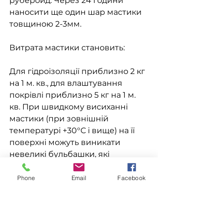
руберойд. Через 24 години
наносити ще один шар мастики
товщиною 2-3мм.
Витрата мастики становить:
Для гідроізоляції приблизно 2 кг
на 1 м. кв., для влаштування
покрівлі приблизно 5 кг на 1 м.
кв. При швидкому висиханні
мастики (при зовнішній
температурі +30°С і вище) на її
поверхні можуть виникати
невеликі бульбашки, які
лопаються при повному
випаровуванні розчинника. Але
Phone
Email
Facebook
на гідроізоляційні властивості
шару мастики цей процес не
впливає.