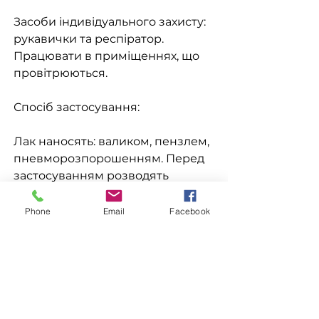
Засоби індивідуального захисту:
рукавички та респіратор.
Працювати в приміщеннях, що
провітрюються.
Спосіб застосування:
Лак наносять: валиком, пензлем,
пневморозпорошенням. Перед
застосуванням розводять
розчинником толуол, ксилол,
сольвент або суміш одного з цих
Phone
Email
Facebook
розчинників з уайт - спиртом у
співвідношеннях 1:1.