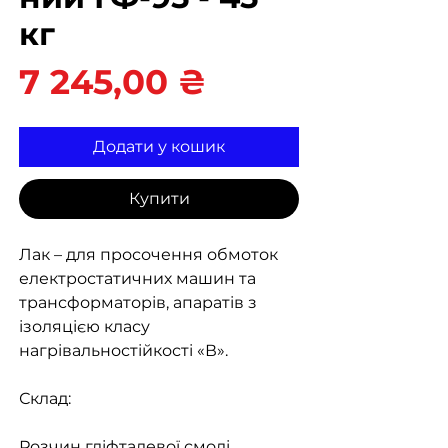
кг
Ціна
7 245,00 ₴
Додати у кошик
Купити
Лак – для просочення обмоток
електростатичних машин та
трансформаторів, апаратів з
ізоляцією класу
нагрівальностійкості «В».
Склад:
Розчин гліфталевої смолі,