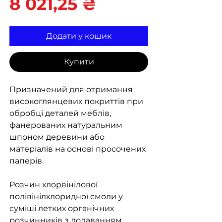
Ціна
8 021,25 ₴
Додати у кошик
Купити
Призначений для отримання
високоглянцевих покриттів при
обробці деталей меблів,
фанерованих натуральним
шпоном деревини або
матеріалів на основі просочених
паперів.
Розчин хлорвінілової
полівінілхлоридної смоли у
суміші летких органічних
розчинників з додаванням