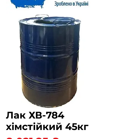
Лак ХВ-784
хімстійкий 45кг