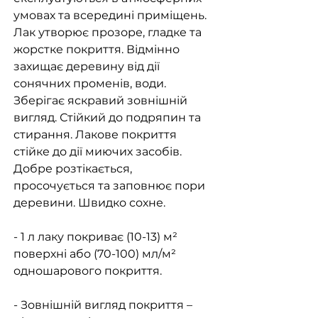
умовах та всередині приміщень.
Лак утворює прозоре, гладке та
жорстке покриття. Відмінно
захищає деревину від дії
сонячних променів, води.
Зберігає яскравий зовнішній
вигляд. Стійкий до подряпин та
стирання. Лакове покриття
стійке до дії миючих засобів.
Добре розтікається,
просочується та заповнює пори
деревини. Швидко сохне.
- 1 л лаку покриває (10-13) м²
поверхні або (70-100) мл/м²
одношарового покриття.
- Зовнішній вигляд покриття –