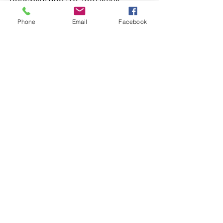
одношарового покриття.
Phone
Email
Facebook
- Зовнішній вигляд покриття –
рівне, однорідне, глянсове,
напівматове.
- Час висихання до ступеня 3 при
температурі (23±2)°С, трохи
більше 4-х годин.
- Стійкість покриття лаку до
статичної дії води при
температурі (23±2)°С, настає не
менше ніж через 5 годин.
Сертифікація
ТУ У 24.3-34099990-014:2007