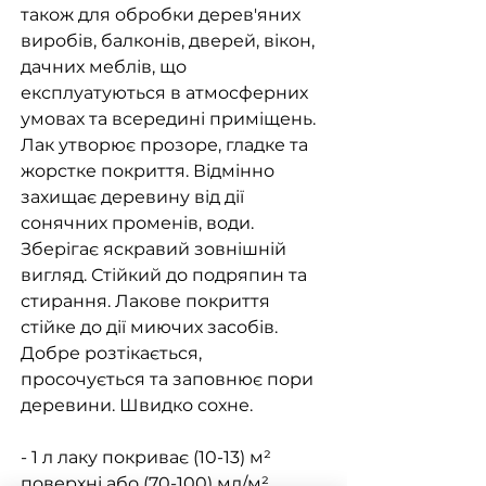
також для обробки дерев'яних
виробів, балконів, дверей, вікон,
дачних меблів, що
експлуатуються в атмосферних
умовах та всередині приміщень.
Лак утворює прозоре, гладке та
жорстке покриття. Відмінно
захищає деревину від дії
сонячних променів, води.
Зберігає яскравий зовнішній
вигляд. Стійкий до подряпин та
стирання. Лакове покриття
стійке до дії миючих засобів.
Добре розтікається,
просочується та заповнює пори
деревини. Швидко сохне.
- 1 л лаку покриває (10-13) м²
поверхні або (70-100) мл/м²