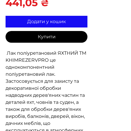
Ціна
441,05 ₴
Додати у кошик
Купити
Лак поліуретановий ЯХТНИЙ ТМ
KHIMREZERVPRO це
однокомпонентний
поліуретановий лак.
Застосовується для захисту та
декоративної обробки
надводних дерев'яних частин та
деталей яхт, човнів та суден, а
також для обробки дерев'яних
виробів, балконів, дверей, вікон,
дачних меблів, що
експлуатуються в атмосферних