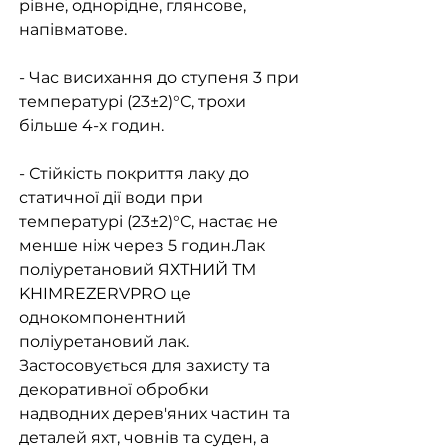
рівне, однорідне, глянсове,
напівматове.
- Час висихання до ступеня 3 при
температурі (23±2)°С, трохи
більше 4-х годин.
- Стійкість покриття лаку до
статичної дії води при
температурі (23±2)°С, настає не
менше ніж через 5 годин.Лак
поліуретановий ЯХТНИЙ ТМ
KHIMREZERVPRO це
однокомпонентний
поліуретановий лак.
Застосовується для захисту та
декоративної обробки
надводних дерев'яних частин та
деталей яхт, човнів та суден, а