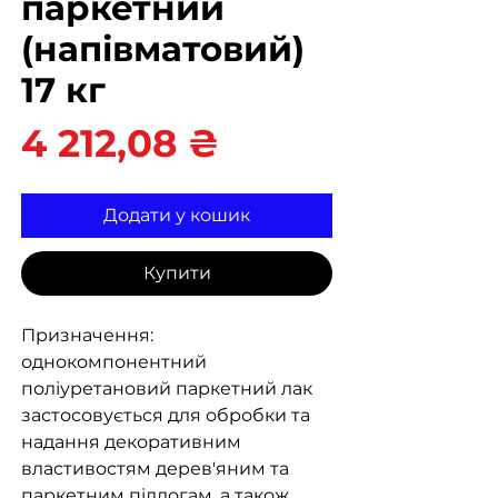
паркетний
(напівматовий)
17 кг
Ціна
4 212,08 ₴
Додати у кошик
Купити
Призначення:
однокомпонентний
поліуретановий паркетний лак
застосовується для обробки та
надання декоративним
властивостям дерев'яним та
паркетним підлогам, а також