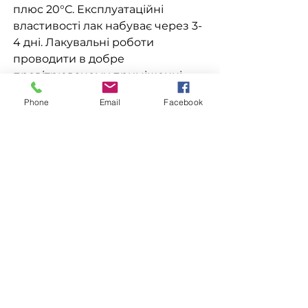
плюс 20°С. Експлуатаційні
властивості лак набуває через 3-
4 дні. Лакувальні роботи
проводити в добре
провітрюваному приміщенні.
Phone
Email
Facebook
Витрата лаку: 1 л лаку покриває
(10-13) м² поверхні, або (70-100)
мл/м² одношарового покриття.
Гарантійний термін зберігання
18 місяців у закритій
герметичній тарі.
Сертифікація
ТУ У 24.3-34099990-014:2007
Доставка