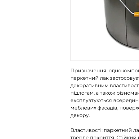
Призначення: однокомпо
паркетний лак застосовує
декоративним властивост
підлогам, а також різном
експлуатуються всередині
меблевих фасадів, поверх
декору.
Властивості: паркетний ла
тверде покриття. Стійкий