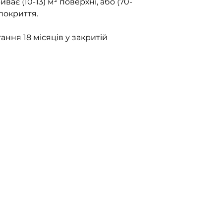
иває (10-13) м² поверхні, або (70-
покриття.
ання 18 місяців у закритій