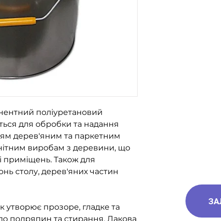
за номерами тел
096-562-25-95
066-058-71-36
093-189-38-06
нентний поліуретановий
ться для обробки та надання
ям дерев'яним та паркетним
анітним виробам з деревини, що
 приміщень. Також для
онь столу, дерев'яних частин
ЗА
к утворює прозоре, гладке та
 до подряпин та стирання. Лакова