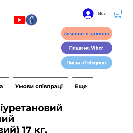
Войти
Замовити дзвінок
Пиши на Viber
Пиши вTelegram
а
Умови співпраці
Еще
ліуретановий
ний
ий) 17 кг.