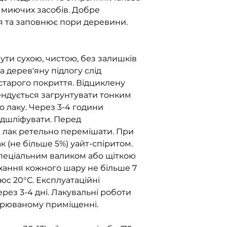
та миючих засобів. Добре
ся та заповнює пори деревини.
ути сухою, чистою, без залишків
а дерев'яну підлогу слід
тарого покриття. Відциклену
ндується загрунтувати тонким
лаку. Через 3-4 години
ідшліфувати. Перед
 лак ретельно перемішати. При
к (не більше 5%) уайт-спіритом.
спеціальним валиком або щіткою
ихання кожного шару не більше 7
юс 20°С. Експлуатаційні
ерез 3-4 дні. Лакувальні роботи
трюваному приміщенні.