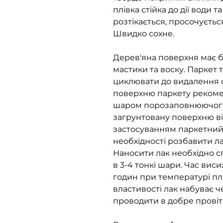
плівка стійка до дії води 
розтікається, просочуєть
Швидко сохне.
Дерев'яна поверхня має б
мастики та воску. Паркет т
циклювати до видалення с
поверхню паркету рекоме
шаром порозаповнюючого 
загрунтовану поверхню в
застосуванням паркетний
необхідності розбавити ла
Наносити лак необхідно 
в 3-4 тонкі шари. Час вис
годин при температурі пл
властивості лак набуває ч
проводити в добре прові