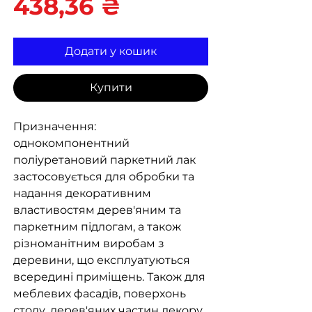
Ціна
438,36 ₴
Додати у кошик
Купити
Призначення:
однокомпонентний
поліуретановий паркетний лак
застосовується для обробки та
надання декоративним
властивостям дерев'яним та
паркетним підлогам, а також
різноманітним виробам з
деревини, що експлуатуються
всередині приміщень. Також для
меблевих фасадів, поверхонь
столу, дерев'яних частин декору.