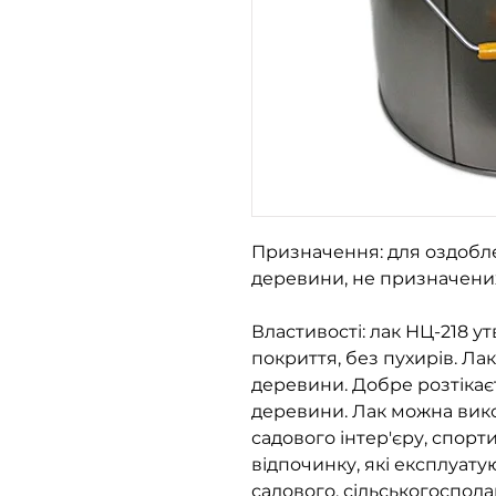
Призначення: для оздобле
деревини, не призначених
Властивості: лак НЦ-218 у
покриття, без пухирів. Ла
деревини. Добре розтікає
деревини. Лак можна вик
садового інтер'єру, спорт
відпочинку, які експлуату
садового, сільськогоспод