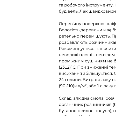
та робочого інструменту.
будівель. Лак швидковис
Дерев'яну поверхню шліфу
Вологість деревини має бу
ретельно перемішують. Пр
розбавляють розчинникам
Рекомендується наносити
невеликі площі - пензлем
проміжним сушінням не бі
(23±2)°С. При зниженні те
висихання збільшується. 
24 години. Витрата лаку 
(90-110)мл/м², або 1 л лаку
Склад: алкідна смола, роз
органічних розчинників (б
бутанол, ксилол, толуол), 