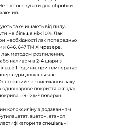
 Не застосовувати для обробки
ихаючий.
ють та очищають від пилу.
ти не більше ніж 10%. Лак
и необхідності лак попередньо
и 646, 647 ТМ Хімрезерв.
 лак методом розпилення,
 або наливом в 2-4 шари з
льше 1 години. при температурі
мператури довкілля час
Остаточний час висихання лаку
на одношарове покриття складає
 покриває (9-12)м² поверхні.
чин колоксиліну з додаванням
утилацетат, ацетон, етанол,
пластифікатори та спеціальні