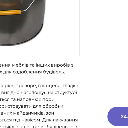
066-058-71-36
0093-189-38-06
ння меблів та інших виробів з
 для оздоблення будівель.
творює прозоре, глянцеве, гладке
к вигідно наголошує на структурі
ться та наповнює пори
ористовувати для обробки
ивних майданчиків, зон
ЗА
ються під навісом. Для лакування
арського інвентарю, будівельного