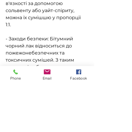
в'язкості за допомогою
сольвенту або уайт-спіриту,
можна їх сумішшю у пропорції
1:1.
- Заходи безпеки: Бітумний
чорний лак відноситься до
пожежонебезпечних та
токсичних сумішей. З таким
лаком всі роботи проводяться в
приміщеннях, що
Phone
Email
Facebook
провітрюються, або на
відкритому повітрі, поруч не
повинно бути прямого доступу
вогню і можливості його появи.
Доставка