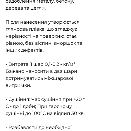
оздоблення металу, бетону,
дерева та цегли.
Після нанесення утворюється
глянсова плівка, що згладжує
нерівності на поверхню, стає
рівною, без віспин, зморшок та
інших дефектів.
- Витрата: 1 шар 0,1-0,2 - кг/м².
Бажано наносити в два шари і
дотримуватись міжшарової
витримки.
- Сушіння: Час сушіння при +20 °
С - до 1 доби; При гарячому
сушінні до 100°С на відлип 30 хв.
- Розбавляти до необхідної