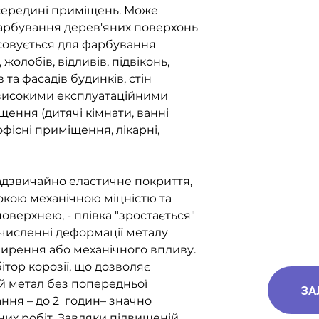
всередині приміщень. Може
арбування дерев'яних поверхонь
осовується для фарбування
 жолобів, відливів, підвіконь,
 та фасадів будинків, стін
високими експлуатаційними
ення (дитячі кімнати, ванні
 офісні приміщення, лікарні,
дзвичайно еластичне покриття,
окою механічною міцністю та
верхнею, - плівка "зростається"
численні деформації металу
ирення або механічного впливу.
ітор корозії, що дозволяє
й метал без попередньої
ЗА
ння – до 2 годин– значно
их робіт. Завдяки підвищеній