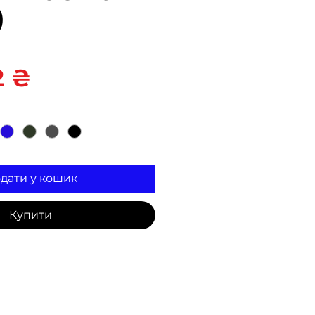
)
Ціна
2 ₴
дати у кошик
Купити