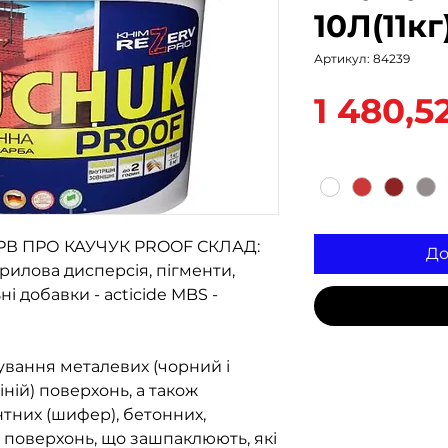
10Л(11кг
Артикул: 84239
1 480,5
Колір
*
В ПРО КАУЧУК PROOF СКЛАД:
До
рилова дисперсія, пігменти,
і добавки - acticide MBS -
ання металевих (чорний і
ній) поверхонь, а також
тних (шифер), бетонних,
 поверхонь, що зашпаклюють, які