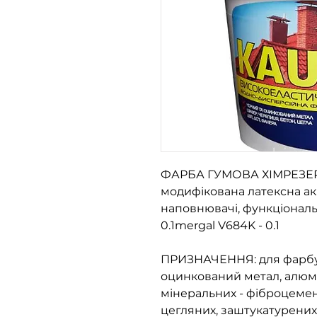
ФАРБА ГУМОВА ХІМРЕЗЕР
модифікована латексна ак
наповнювачі, функціональн
0.1mergal V684K - 0.1
ПРИЗНАЧЕННЯ: для фарбув
оцинкований метал, алюмі
мінеральних - фіброцемен
цегляних, заштукатурених