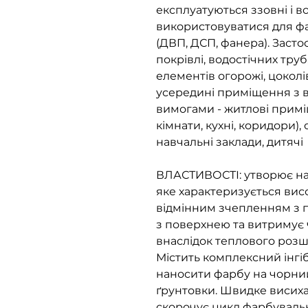
експлуатуються ззовні і 
використовуватися для ф
(ДВП, ДСП, фанера). Заст
покрівлі, водостічних труб,
елементів огорожі, цоколів
усередині приміщення з 
вимогами - житлові приміщ
кімнати, кухні, коридори),
навчальні заклади, дитячі
ВЛАСТИВОСТІ: утворює на
яке характеризується вис
відмінним зчепленням з по
з поверхнею та витримує 
внаслідок теплового розш
Містить комплексний інгіб
наносити фарбу на чорни
ґрунтовки. Швидке висиха
скорочує цикл фарбувальн