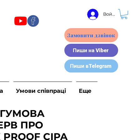
Войти
Замовити дзвінок
Пиши на Viber
Пиши вTelegram
а
Умови співпраці
Еще
 ГУМОВА
ЕРВ ПРО
 PROOF СІРА