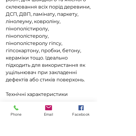
склеювання всіх порід деревини,
ДСП, ДВП, ламінату, паркету,
лінолеуму, ковроліну,
пінополістиролу,
пінополістеролу,
пінополістеролу гіпсу,
гіпсокартону, пробки, бетону,
кераміки тощо. Ідеально
підходить для використання як
ущільнювач при закладенні
дефектів або стиків поверхонь.
Технічні характеристики
Основа акрилова Температура
Phone
Email
Facebook
при нанесенні +5…+35 °C Час
висихання 24-48 годин Колір
білий Температура