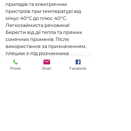
приладів та електричних
пристроїв при температурі від
мінус 40°С до плюс 40°С.
Легкозаймиста речовина!
Берегти від дії тепла та прямих
сонячних променів. Після
використання за призначенням,
пляшки з-під розчинника
повинні бути щільно закриті
закупорювальними засобами та
Phone
Email
Facebook
відправлені на побутове
звалище.
СКЛАД: сумішевий розчинник,
суміш вуглеводнів переважно
аліфатичного характеру з
домішкою ароматичних сполук
нечіткого хімічного складу,
ефірів та спиртів.