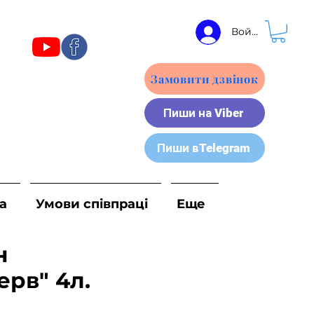
Войти
Замовити дзвінок
Пиши на Viber
Пиши вTelegram
а
Умови співпраці
Еще
н
ерв" 4л.