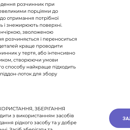
дення розчинник при
евеликими порціями до
до отримання потрібної
ь і знежирюють поверхні.
анчіркою, зволоженою
я розчиняється і переноситься
 деталей краще проводити
инник у тертя, або інтенсивно
иком, створюючи умови
го способу найкраще підходить
піддон-лоток для збору
ОРИСТАННЯ, ЗБЕРІГАННЯ
дити з використанням засобів
ЗА
адання рідкого засобу та у добре
і. Засіб зберігати та