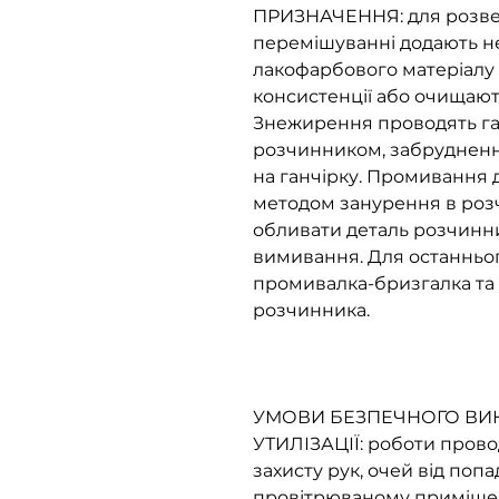
ПРИЗНАЧЕННЯ: для розве
перемішуванні додають н
лакофарбового матеріалу 
консистенції або очищают
Знежирення проводять г
розчинником, забрудненн
на ганчірку. Промивання
методом занурення в розч
обливати деталь розчинн
вимивання. Для останньо
промивалка-бризгалка та 
розчинника.
УМОВИ БЕЗПЕЧНОГО ВИК
УТИЛІЗАЦІЇ: роботи прово
захисту рук, очей від поп
провітрюваному приміщенн