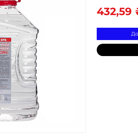
432,59 
До