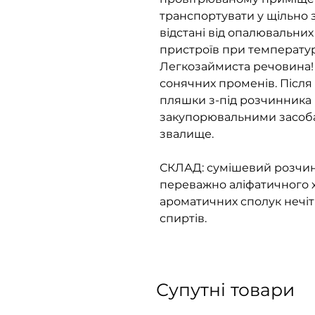
транспортувати у щільно з
відстані від опалювальних
пристроїв при температурі
Легкозаймиста речовина! Б
сонячних променів. Після
пляшки з-під розчинника 
закупорювальними засоба
звалище.
СКЛАД: сумішевий розчин
переважно аліфатичного 
ароматичних сполук нечітк
спиртів.
Супутні товари