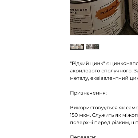
"Рідкий цинк" є цинконап
акрилового сполучного. З
металу, еквівалентний ци
Призначення:
Використовується як само
150 мкм. Служить як міжоп
поверхні перед різким, шт
Переваги: