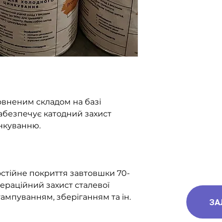
овненим складом на базі
абезпечує катодний захист
нкуванню.
стійне покриття завтовшки 70-
ераційний захист сталевої
ампуванням, зберіганням та ін.
ЗА