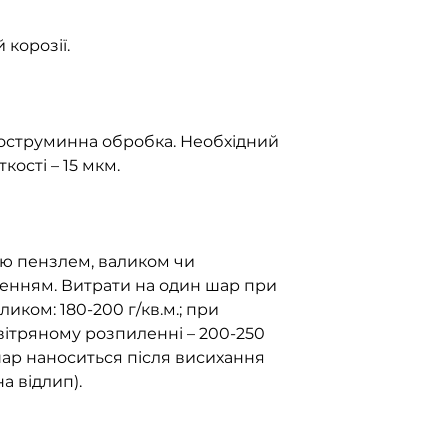
корозії.
оструминна обробка. Необхідний
кості – 15 мкм.
ню пензлем, валиком чи
нням. Витрати на один шар при
иком: 180-200 г/кв.м.; при
ітряному розпиленні – 200-250
шар наноситься після висихання
а відлип).