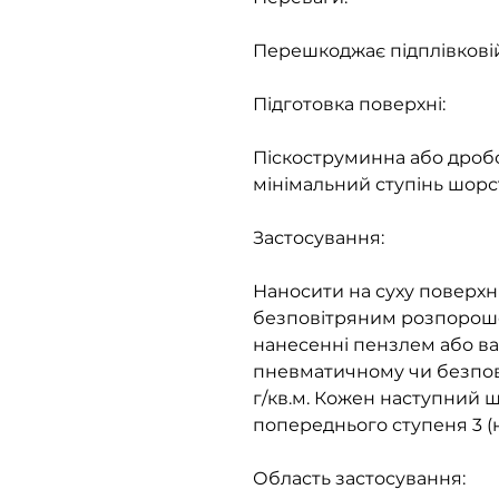
Перешкоджає підплівковій 
Підготовка поверхні:
Піскоструминна або дроб
мінімальний ступінь шорст
Застосування:
Наносити на суху поверх
безповітряним розпороше
нанесенні пензлем або вал
пневматичному чи безпов
г/кв.м. Кожен наступний 
попереднього ступеня 3 (н
Область застосування: