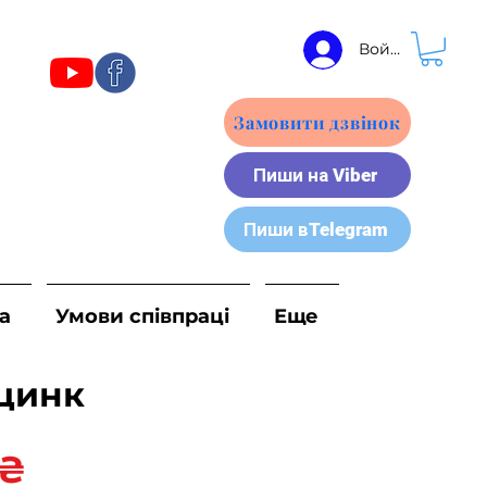
Войти
Замовити дзвінок
Пиши на Viber
Пиши вTelegram
а
Умови співпраці
Еще
 цинк
Ціна
 ₴